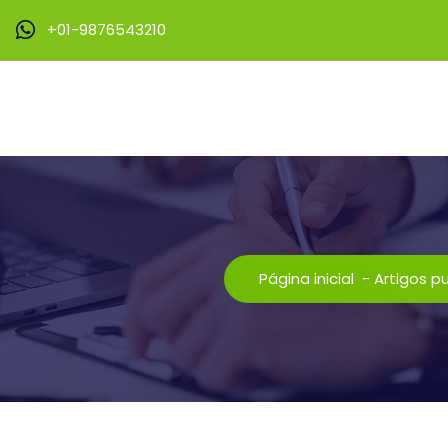
m
+01-9876543210
Página inicial
-
Artigos p