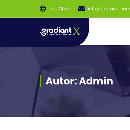
Pular
Live Chat
info@example.co
para
o
conteúdo
Autor: Admin