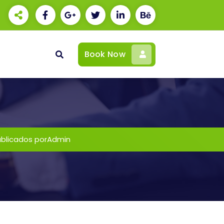
Book Now
ublicados porAdmin